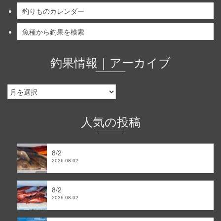
釣りものカレンダー
魚種から釣果を検索
釣果情報｜アーカイブ
釣
果
情
報
人気の投稿
｜
ア
ー
8/2
カ
2026-08-02
イ
ブ
8/2
2026-08-02