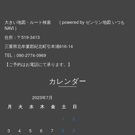
大きい地図・ルート検索
( powered by ゼンリン地図 いつも
NAVI )
住所：〒519-3413
三重県北牟婁郡紀北町引本浦616-14
TEL：
090-2774-0969
【ご予約はお電話にて承ります。】
カレンダー
2023年7月
月
火
水
木
金
土
日
1
2
3
4
5
6
7
8
9