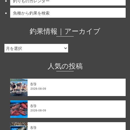
釣りものカレンダー
魚種から釣果を検索
釣果情報｜アーカイブ
釣
果
情
報
人気の投稿
｜
ア
ー
8/9
カ
2026-08-09
イ
ブ
8/9
2026-08-09
8/9