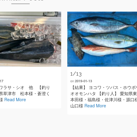
1/13
on
17
2019-01-13
ワラサ・シオ 他 【釣り
【結果】 ヨコワ・ツバス・ホウボ
県草津市 松本様・蒼澄く
オオモンハタ 【釣り人】 愛知県
様
Read More
本田様・福島様・佐津川様・源口
山口様
Read More