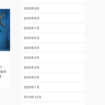
2020年9月
2020年8月
2020年7月
2020年6月
2020年5月
5/12
10/11
2020年4月
on
on
2019-05-12
2025-10-11
ウ・
【結果】 マダイ 2枚 サバ など 【釣り
【結果】アオ
2020年3月
東海市
人】 三重県四日市市 山内様・井坂様・
愛知県弥富
様・
前田様
Read More
2020年2月
2020年1月
2019年12月