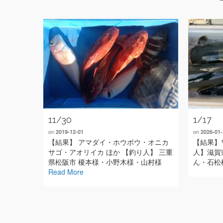
11/30
1/17
on
on
2019-12-01
2026-01-
【結果】 アマダイ・ホウボウ・オニカ
【結果】
サゴ・アオリイカ ほか 【釣り人】 三重
人】滋賀
県松阪市 榎本様・小野木様・山村様
ん・石松
Read More