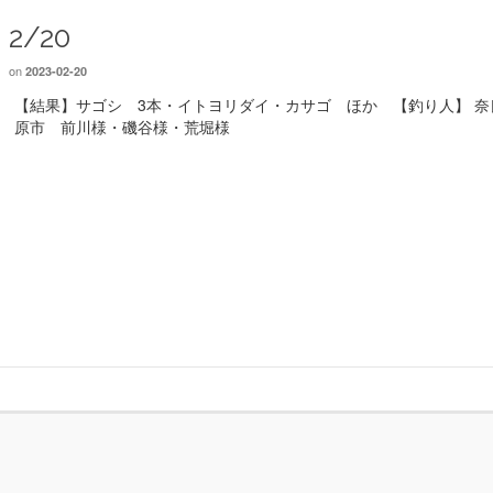
2/20
on
2023-02-20
【結果】サゴシ 3本・イトヨリダイ・カサゴ ほか 【釣り人】 奈
原市 前川様・磯谷様・荒堀様