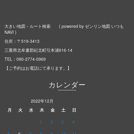
大きい地図・ルート検索
( powered by ゼンリン地図 いつも
NAVI )
住所：〒519-3413
三重県北牟婁郡紀北町引本浦616-14
TEL：
090-2774-0969
【ご予約はお電話にて承ります。】
カレンダー
2022年12月
月
火
水
木
金
土
日
1
2
3
4
5
6
7
8
9
10
11