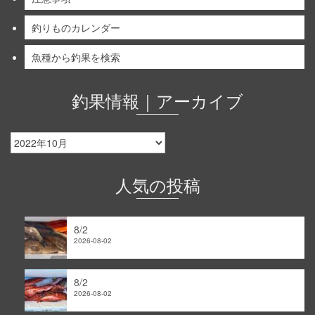
釣りものカレンダー
魚種から釣果を検索
釣果情報｜アーカイブ
釣
果
情
報
人気の投稿
｜
ア
ー
8/2
カ
2026-08-02
イ
ブ
8/2
2026-08-02