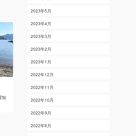
2023年5月
2023年4月
2023年3月
2023年2月
2023年1月
2022年12月
6/5
6/23
2022年11月
on
on
2021-06-05
2024-06-23
愛知
【結果】 マダイ 3枚 アオハタ・オオ
【結果】ヒ
2022年10月
モンハタ 【釣り人】 京都府京都市 亀
【釣り人】愛
甲様・秀成くん
Read More
遠藤様
Read
2022年9月
2022年8月