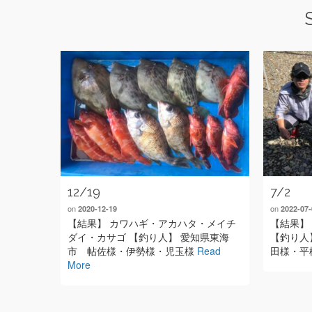
12/19
7/2
on
on
2020-12-19
2022-07-
【結果】 カワハギ・アカハタ・メイチ
【結果】
ダイ・カサゴ 【釣り人】 愛知県東海
【釣り人
市 帖佐様・伊勢様・児玉様
Read
田様・平
More