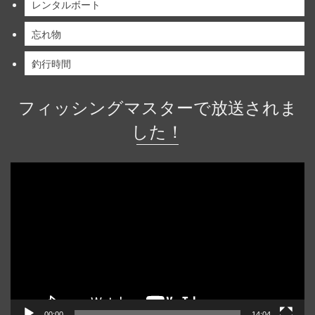
レンタルボート
忘れ物
釣行時間
フィッシングマスターで放送されま
した！
動
画
プ
レ
ー
ヤ
ー
00:00
14:04