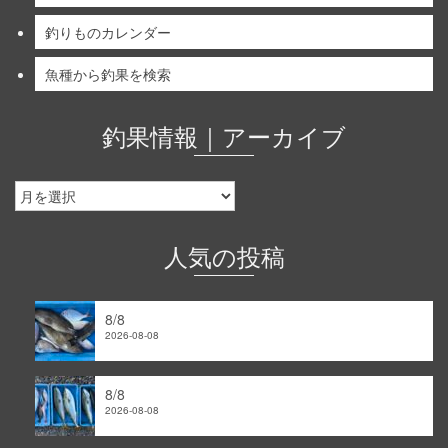
釣りものカレンダー
魚種から釣果を検索
釣果情報｜アーカイブ
釣
果
情
報
人気の投稿
｜
ア
ー
8/8
カ
2026-08-08
イ
ブ
8/8
2026-08-08