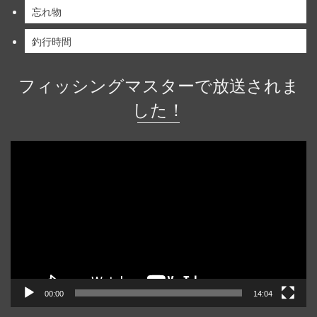
忘れ物
釣行時間
フィッシングマスターで放送されま
した！
動
画
プ
レ
ー
ヤ
ー
00:00
14:04