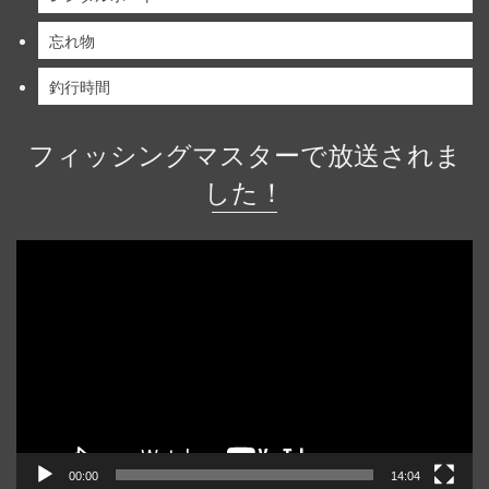
忘れ物
釣行時間
フィッシングマスターで放送されま
した！
動
画
プ
レ
ー
ヤ
ー
00:00
14:04