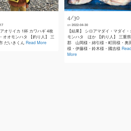
4/30
on
17
2022-04-30
アオリイカ 1杯 カワハギ 4枚
【結果】 シロアマダイ・マダイ・
・オオモンハタ 【釣り人】 三
モンハタ ほか 【釣り人】 三重
市 だいきくん
Read More
郡 山岡様・綿引様・町田様・奥
様・伊藤様・鈴木様・國吉様
Rea
More