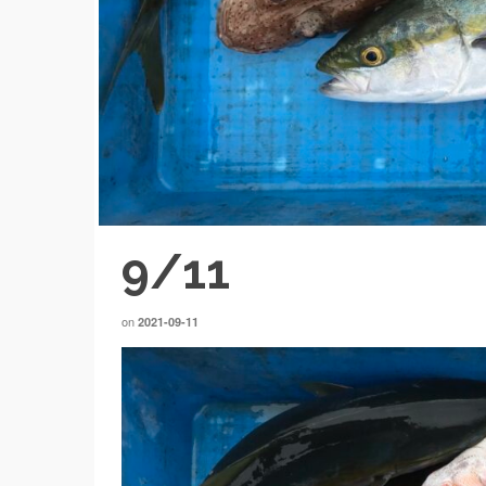
9/11
on
2021-09-11