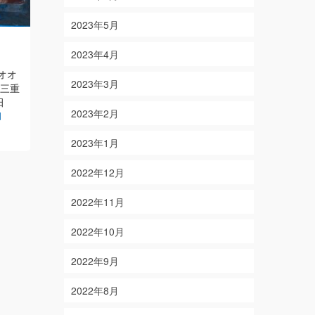
2023年5月
12/1
7/8
2023年4月
on
on
2018-12-01
2023-07-08
オオ
【結果】 アオリイカ 6杯 アカハタ 【釣
【結果】マダ
2023年3月
県三重
り人】 山梨県甲府市 横森様・木村様・
ハタ ほか
田
鈴木様
Read More
秋月様・羽
2023年2月
d
2023年1月
2022年12月
2022年11月
2022年10月
2022年9月
2022年8月