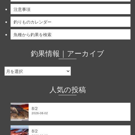
注意事項
釣りものカレンダー
魚種から釣果を検索
釣果情報｜アーカイブ
釣
果
情
報
人気の投稿
｜
ア
ー
8/2
カ
2026-08-02
イ
ブ
8/2