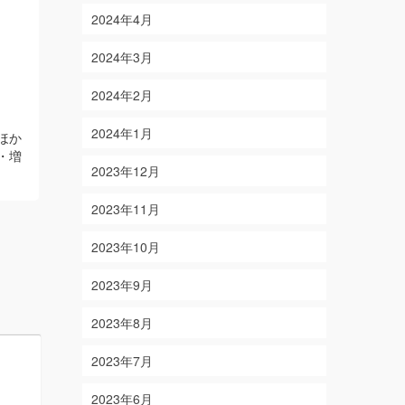
2024年4月
2024年3月
2024年2月
10/25
9/16
on
on
2024-10-25
2018-09-16
2024年1月
ほか
【結果】アオリイカ・オオモンハタ
【結果】ハマ
・増
【釣り人】愛知県豊川市 小松様・小
シオ 1本ホ
2023年12月
松様・杉浦様
Read More
ベラ ほか 
様・冨士原様
2023年11月
様
Read Mor
2023年10月
2023年9月
2023年8月
2023年7月
2023年6月