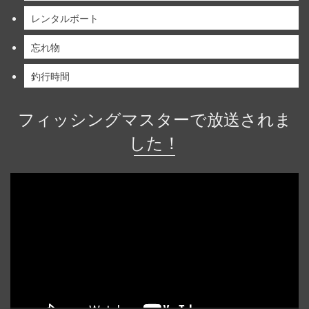
レンタルボート
忘れ物
釣行時間
フィッシングマスターで放送されま
した！
動
画
プ
レ
ー
ヤ
ー