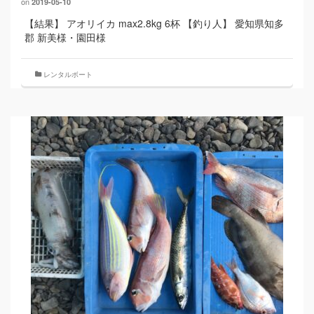
on
2019-05-10
【結果】 アオリイカ max2.8kg 6杯 【釣り人】 愛知県知多
郡 新美様・園田様
レンタルボート