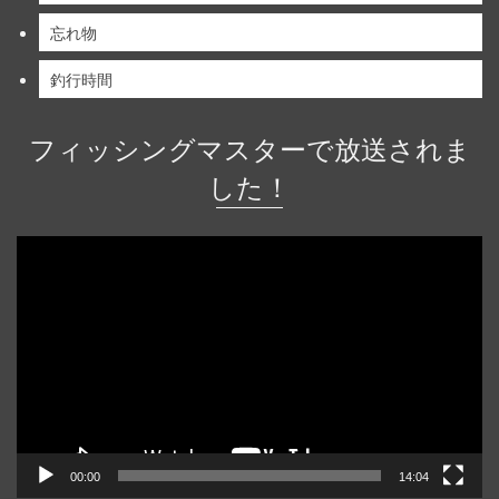
忘れ物
釣行時間
フィッシングマスターで放送されま
した！
動
画
プ
レ
ー
ヤ
ー
00:00
14:04