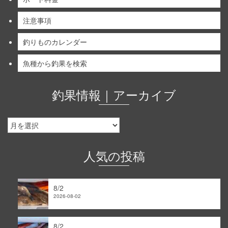
注意事項
釣りものカレンダー
魚種から釣果を検索
釣果情報｜アーカイブ
釣
果
情
報
人気の投稿
｜
ア
ー
8/2
カ
2026-08-02
イ
ブ
8/2