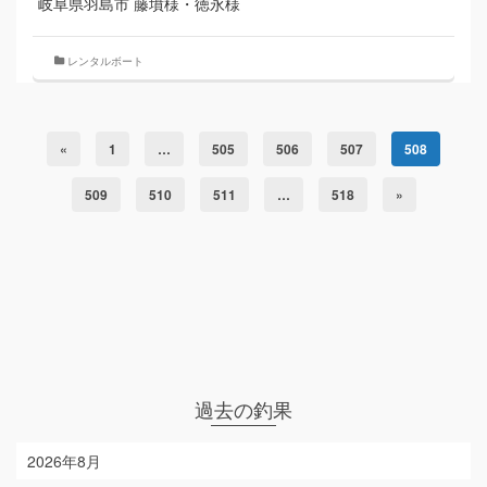
岐阜県羽島市 藤墳様・徳永様
レンタルボート
«
1
…
505
506
507
508
509
510
511
…
518
»
過去の釣果
2026年8月