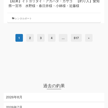
【結果】イトヨリダイ・アカハタ・カサゴ 【釣り人】愛知
県一宮市 水野様・春日井様・小林様・近藤様
レンタルボート
1
2
3
4
…
517
»
過去の釣果
2026年8月
2026年7月