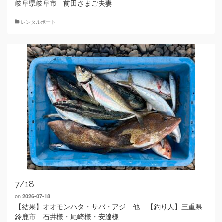
岐阜県岐阜市 前田さまご夫妻
レンタルボート
7/18
on
2026-07-18
【結果】オオモンハタ・サバ・アジ 他 【釣り人】三重県
鈴鹿市 石井様・尾崎様・安達様