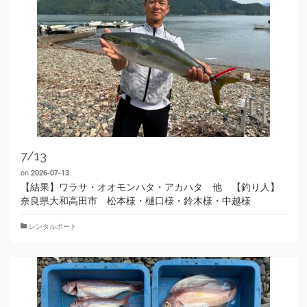
7/13
on
2026-07-13
【結果】ワラサ・オオモンハタ・アカハタ 他 【釣り人】
奈良県大和高田市 松本様・樋口様・鈴木様・中越様
レンタルボート