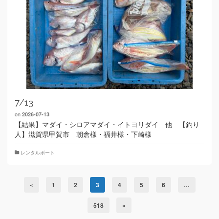
7/13
on
2026-07-13
【結果】マダイ・シロアマダイ・イトヨリダイ 他 【釣り
人】滋賀県甲賀市 朝倉様・福井様・下崎様
レンタルボート
«
1
2
3
4
5
6
…
518
»